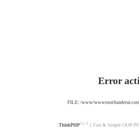
Error act
FILE: /www/wwwroot/huiderui.co
3.1.3
ThinkPHP
{ Fast & Simple OOP P