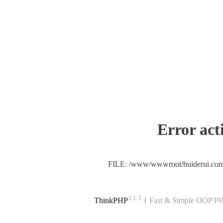
Error act
FILE: /www/wwwroot/huiderui.co
3.1.3
ThinkPHP
{ Fast & Simple OOP P