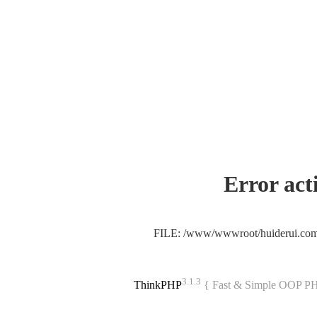
Error act
FILE: /www/wwwroot/huiderui.co
3.1.3
ThinkPHP
{ Fast & Simple OOP P