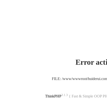
Error act
FILE: /www/wwwroot/huiderui.co
3.1.3
ThinkPHP
{ Fast & Simple OOP P